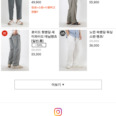
49,900
55,900
린넨+스판=시원하고
편함!!
로이드 뒷밴딩 세
노먼 속밴딩 워싱
미와이드 데님팬츠
스판 팬츠/
[일반,롱]
39,900
36,000
36,900
33,300
더보기 ▼