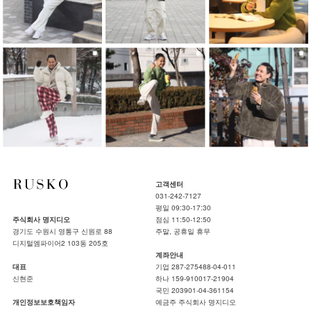
고객센터
031-242-7127
평일 09:30-17:30
주식회사 명지디오
점심 11:50-12:50
경기도 수원시 영통구 신원로 88
주말, 공휴일 휴무
디지털엠파이어2 103동 205호
계좌안내
대표
기업 287-275488-04-011
신현준
하나 159-910017-21904
국민 203901-04-361154
개인정보보호책임자
예금주 주식회사 명지디오