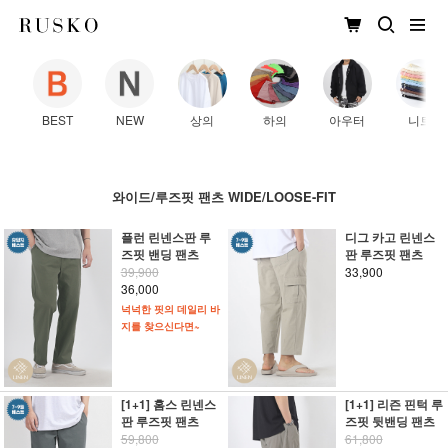
BEST
NEW
상의
하의
아우터
니트
와이드/루즈핏 팬츠 WIDE/LOOSE-FIT
플런 린넨스판 루
디그 카고 린넨스
즈핏 밴딩 팬츠
판 루즈핏 팬츠
39,900
33,900
36,000
넉넉한 핏의 데일리 바
지를 찾으신다면~
[1+1] 홈스 린넨스
[1+1] 리즌 핀턱 루
판 루즈핏 팬츠
즈핏 뒷밴딩 팬츠
59,800
61,800