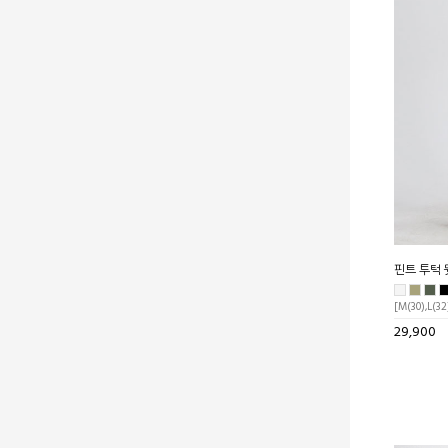
핀트 투턱
[M(30),L(32
29,900