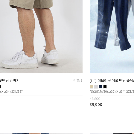
 뒷밴딩 반바지
리뷰: 3
[1+1] 에브리 썸머쿨 밴딩 슬
),XL(34),2XL(36)]
[S(28),M(30),L(32),XL(34),2XL(
43,800
39,900