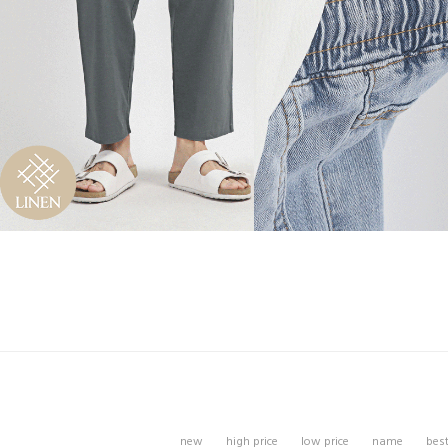
new
high price
low price
name
bes