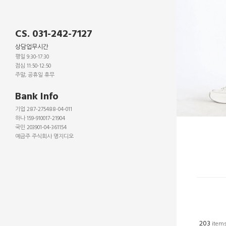
CS. 031-242-7127
상담업무시간
평일 9:30-17:30
점심 11:50-12:50
주말, 공휴일 휴무
_
Bank Info
기업 287-275488-04-011
하나 159-910017-21904
국민 203901-04-361154
예금주 주식회사 명지디오
_
_
_
203
items