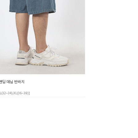
밴딩 데님 반바지
L(32~34),XL(36~38)]