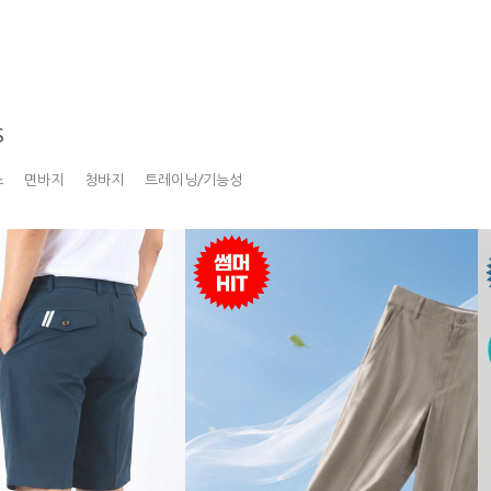
S
스
면바지
청바지
트레이닝/기능성