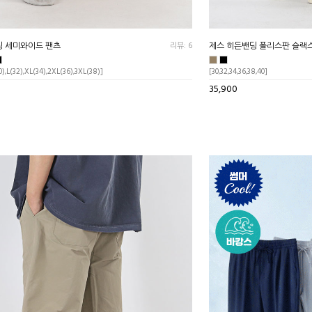
딩 세미와이드 팬츠
리뷰: 6
제스 히든밴딩 폴리스판 슬랙
),L(32),XL(34),2XL(36),3XL(38)]
[30,32,34,36,38,40]
35,900