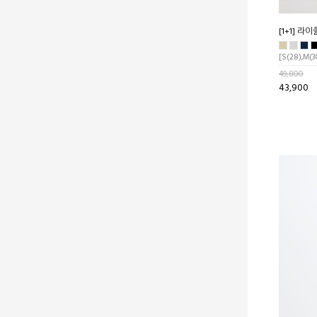
[1+1] 
[S(28),M(30
49,800
43,900