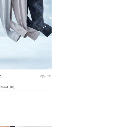
랙스
리뷰: 361
36),3XL(38)]