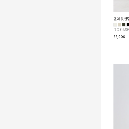
엔더 뒷밴
[S(28),M(30
33,900