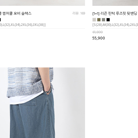
라이클 썸머쿨 오비 슬랙스
리뷰: 169
[1+1] 리즌 핀턱 루즈핏 뒷밴딩
),L(32),XL(34),2XL(36),3XL(38)]
[S(28),M(30),L(32),XL(34),2XL(
61,800
55,900