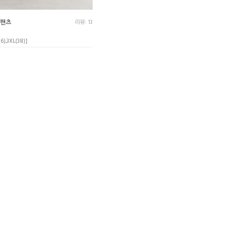
 팬츠
리뷰: 13
36),3XL(38)]