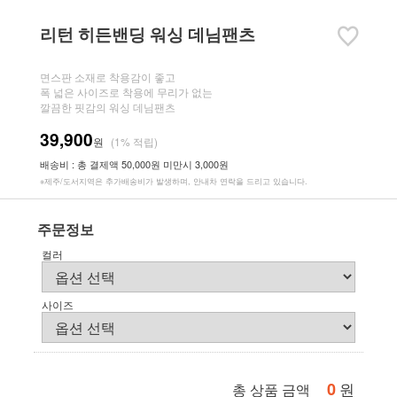
리턴 히든밴딩 워싱 데님팬츠
면스판 소재로 착용감이 좋고
폭 넓은 사이즈로 착용에 무리가 없는
깔끔한 핏감의 워싱 데님팬츠
39,900
원
(1% 적립)
배송비 : 총 결제액 50,000원 미만시 3,000원
※제주/도서지역은 추가배송비가 발생하며, 안내차 연락을 드리고 있습니다.
주문정보
컬러
사이즈
0
원
총 상품 금액