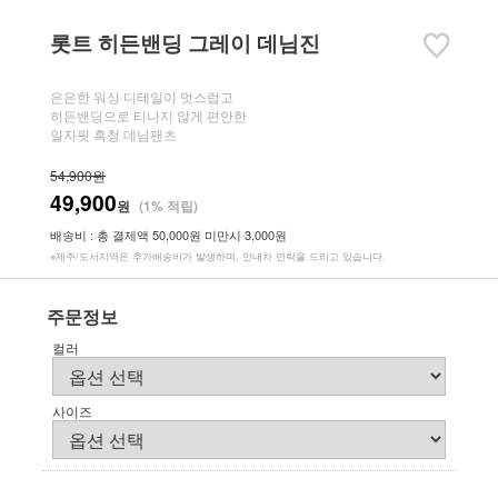
롯트 히든밴딩 그레이 데님진
은은한 워싱 디테일이 멋스럽고
히든밴딩으로 티나지 않게 편안한
일자핏 흑청 데님팬츠
54,900원
49,900
원
(1% 적립)
배송비 : 총 결제액 50,000원 미만시 3,000원
※제주/도서지역은 추가배송비가 발생하며, 안내차 연락을 드리고 있습니다.
주문정보
컬러
사이즈