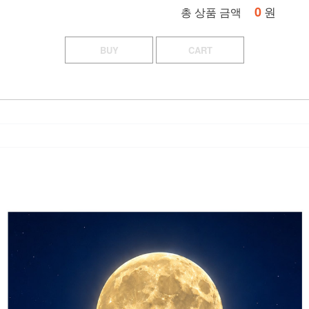
0
원
총 상품 금액
BUY
CART