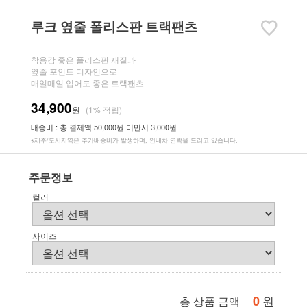
루크 옆줄 폴리스판 트랙팬츠
착용감 좋은 폴리스판 재질과
옆줄 포인트 디자인으로
매일매일 입어도 좋은 트랙팬츠
34,900
원
(1% 적립)
배송비 : 총 결제액 50,000원 미만시 3,000원
※제주/도서지역은 추가배송비가 발생하며, 안내차 연락을 드리고 있습니다.
주문정보
컬러
사이즈
0
원
총 상품 금액