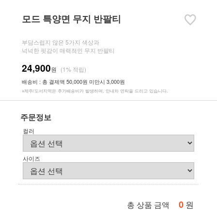
모드 특양면 무지 반팔티
부담스럽지 않은 5가지 색상과
넉넉한 핏감이 매력적인 무지 반팔티
24,900
원
(1% 적립)
배송비 : 총 결제액 50,000원 미만시 3,000원
※제주/도서지역은 추가배송비가 발생하며, 안내차 연락을 드리고 있습니다.
주문정보
컬러
사이즈
0
원
총 상품 금액