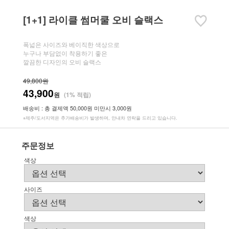
[1+1] 라이클 썸머쿨 오비 슬랙스
폭넓은 사이즈와 베이직한 색상으로
누구나 부담없이 착용하기 좋은
깔끔한 디자인의 오비 슬랙스
49,800원
43,900
원
(1% 적립)
배송비 : 총 결제액 50,000원 미만시 3,000원
※제주/도서지역은 추가배송비가 발생하며, 안내차 연락을 드리고 있습니다.
주문정보
색상
사이즈
색상