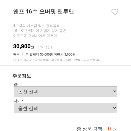
앤프 16수 오버핏 맨투맨
4가지의 거부감 없는 컬러감과
16수로 간절기에 가볍게 입기 좋은
여유로운 오버사이즈 맨투맨
30,900
원
(1% 적립)
배송비 : 총 결제액 50,000원 미만시 3,000원
※제주/도서지역은 추가배송비가 발생하며, 안내차 연락을 드리고 있습니다.
주문정보
컬러
사이즈
0
원
총 상품 금액