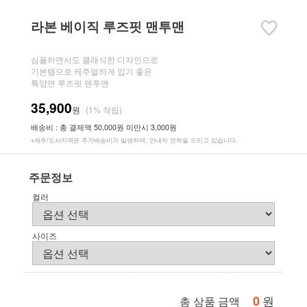
라본 베이직 루즈핏 맨투맨
심플하면서도 클래식한 디자인으로
기본템으로 캐주얼하게 입기 좋은
특양면 루즈핏 맨투맨
35,900
원
(1% 적립)
배송비 : 총 결제액 50,000원 미만시 3,000원
※제주/도서지역은 추가배송비가 발생하며, 안내차 연락을 드리고 있습니다.
주문정보
컬러
사이즈
0
원
총 상품 금액