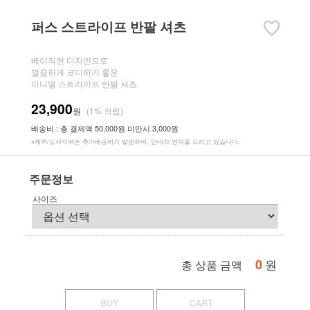
퍼스 스트라이프 반팔 셔츠
베이직한 디자인으로
깔끔하게 코디하기 좋은
미니멀 스트라이프 반팔 셔츠
23,900
원
(1% 적립)
배송비 : 총 결제액 50,000원 미만시 3,000원
※제주/도서지역은 추가배송비가 발생하며, 안내차 연락을 드리고 있습니다.
주문정보
사이즈
0
원
총 상품 금액
BUY
CART