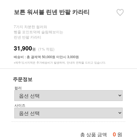
보튼 워셔블 린넨 반팔 카라티
7가지 차분한 컬러와
삥줄 포인트덕에 슬림해보이는
린넨 반팔 카라티
31,900
원
(1% 적립)
배송비 : 총 결제액 50,000원 미만시 3,000원
※제주/도서지역은 추가배송비가 발생하며, 안내차 연락을 드리고 있습니다.
주문정보
컬러
사이즈
0
원
총 상품 금액