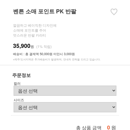
벤튼 소매 포인트 PK 반팔
깔끔하고 베이직한 디자인에
소매에 포인트를 주어
멋스러운 반팔 카라티
35,900
원
(1% 적립)
배송비 : 총 결제액 50,000원 미만시 3,000원
※제주/도서지역은 추가배송비가 발생하며, 안내차 연락을 드리고 있습니다.
주문정보
컬러
사이즈
0
원
총 상품 금액