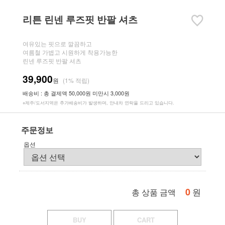
리튼 린넨 루즈핏 반팔 셔츠
여유있는 핏으로 깔끔하고
여름철 가볍고 시원하게 착용가능한
린넨 루즈핏 반팔 셔츠
39,900
원
(1% 적립)
배송비 : 총 결제액 50,000원 미만시 3,000원
※제주/도서지역은 추가배송비가 발생하며, 안내차 연락을 드리고 있습니다.
주문정보
옵션
0
원
총 상품 금액
BUY
CART