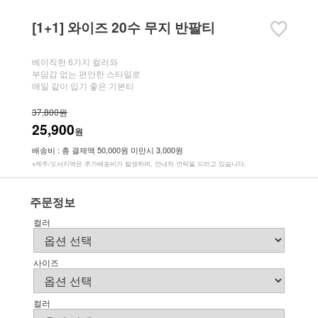
[1+1] 와이즈 20수 무지 반팔티
베이직한 6가지 컬러와
부담감 없는 편안한 스타일로
매일 같이 입기 좋은 기본티
37,800원
25,900
원
배송비 : 총 결제액 50,000원 미만시 3,000원
※제주/도서지역은 추가배송비가 발생하며, 안내차 연락을 드리고 있습니다.
주문정보
컬러
사이즈
컬러