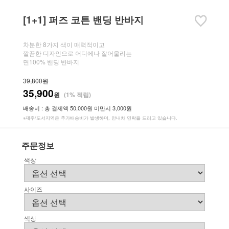
[1+1] 퍼즈 코튼 밴딩 반바지
차분한 8가지 색이 매력적이고
깔끔한 디자인으로 어디에나 잘어울리는
면100% 밴딩 반바지
39,800원
35,900
원
(1% 적립)
배송비 : 총 결제액 50,000원 미만시 3,000원
※제주/도서지역은 추가배송비가 발생하며, 안내차 연락을 드리고 있습니다.
주문정보
색상
사이즈
색상