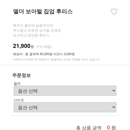
엘더 보아털 집업 후리스
목까지 올라와 실용적이며
부드럽고 따뜻한 보아털 소재로
포근하고 편안한 후리스
21,900
원
(1% 적립)
배송비 : 총 결제액 50,000원 미만시 3,000원
※제주/도서지역은 추가배송비가 발생하며, 안내차 연락을 드리고 있습니다.
주문정보
컬러
사이즈
0
원
총 상품 금액