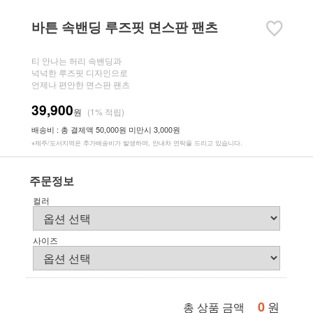
바튼 속밴딩 루즈핏 면스판 팬츠
티 안나는 허리 속밴딩과
넉넉한 루즈핏 디자인으로
언제나 편안한 면스판 팬츠
39,900
원
(1% 적립)
배송비 : 총 결제액 50,000원 미만시 3,000원
※제주/도서지역은 추가배송비가 발생하며, 안내차 연락을 드리고 있습니다.
주문정보
컬러
사이즈
0
원
총 상품 금액