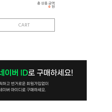
총 상품 금액
0
원
CART