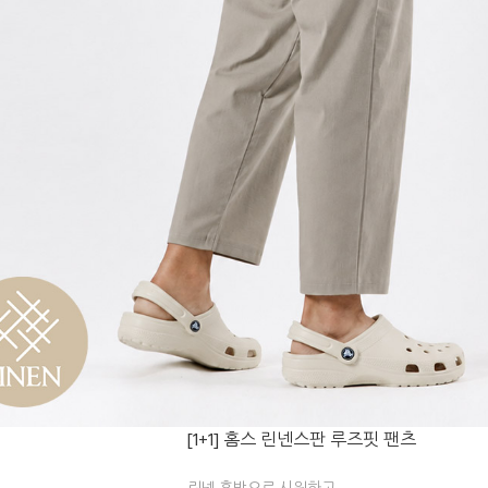
[1+1] 홈스 린넨스판 루즈핏 팬츠