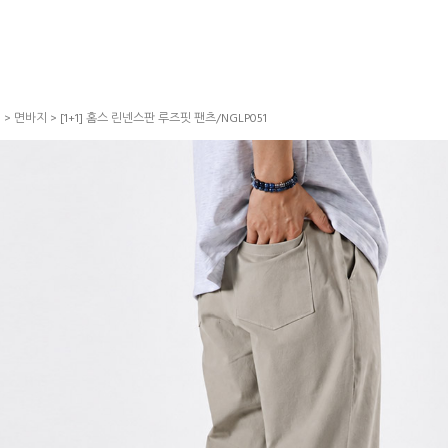
S
>
면바지
> [1+1] 홈스 린넨스판 루즈핏 팬츠/NGLP051