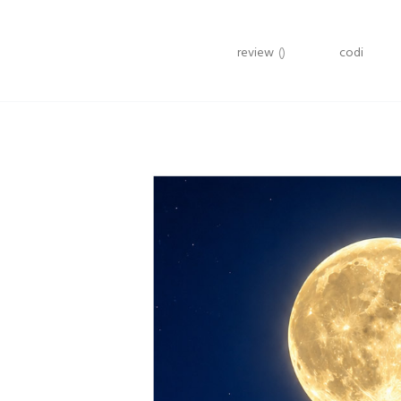
review
()
codi