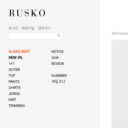
로그인
회원가입
장바구니
하의 PANT
RUSKO BEST
NOTICE
NEW 5%
QnA
1+1
REVIEW
OUTER
TOP
SUMMER
PANTS
세일코너
SHIRTS
JEANS
KNIT
TRAINING