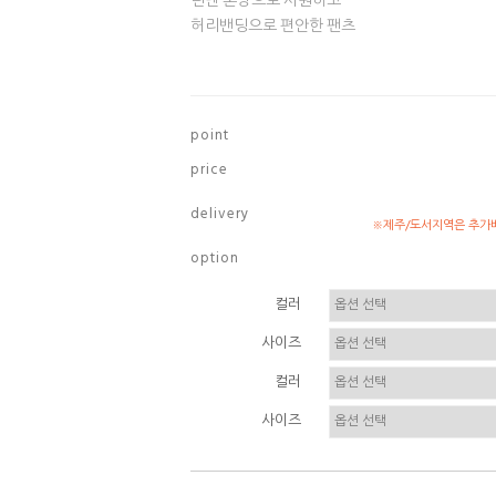
린넨 혼방으로 시원하고
허리밴딩으로 편안한 팬츠
p o i n t
p r i c e
d e l i v e r y
※제주/도서지역은 추가배
o p t i o n
컬러
사이즈
컬러
사이즈