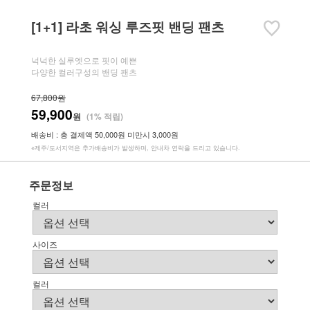
[1+1] 라초 워싱 루즈핏 밴딩 팬츠
넉넉한 실루엣으로 핏이 예쁜
다양한 컬러구성의 밴딩 팬츠
67,800원
59,900
원
(1% 적립)
배송비 : 총 결제액 50,000원 미만시 3,000원
※제주/도서지역은 추가배송비가 발생하며, 안내차 연락을 드리고 있습니다.
주문정보
컬러
사이즈
컬러