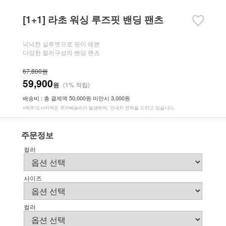
[1+1] 라초 워싱 루즈핏 밴딩 팬츠
넉넉한 실루엣으로 핏이 예쁜
다양한 컬러구성의 밴딩 팬츠
67,800원
59,900
원
(1% 적립)
배송비 : 총 결제액 50,000원 미만시 3,000원
※제주/도서지역은 추가배송비가 발생하며, 안내차 연락을 드리고 있습니다.
주문정보
컬러
사이즈
컬러