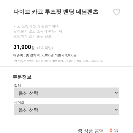
다이브 카고 루즈핏 밴딩 데님팬츠
카고 포켓이 있어 실용적이며
달라붙지 않고 소재가 부드러워
편안하게 입기 좋은 팬츠
31,900
원
(1% 적립)
배송비 : 총 결제액 50,000원 미만시 3,000원
※제주/도서지역은 추가배송비가 발생하며, 안내차 연락을 드리고 있습니다.
주문정보
컬러
사이즈
0
원
총 상품 금액