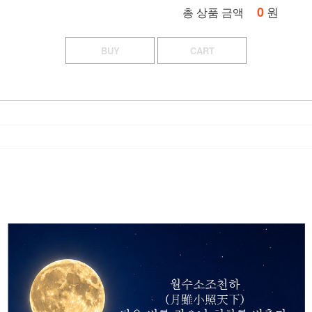
0
원
총 상품 금액
BUY
CART