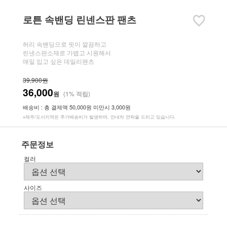
로튼 속밴딩 린넨스판 팬츠
허리 속밴딩으로 핏이 깔끔하고
린넨스판소재로 가볍고 시원해서
매일 입고 싶은 데일리팬츠
39,900원
36,000
원
(1% 적립)
배송비 : 총 결제액 50,000원 미만시 3,000원
※제주/도서지역은 추가배송비가 발생하며, 안내차 연락을 드리고 있습니다.
주문정보
컬러
사이즈