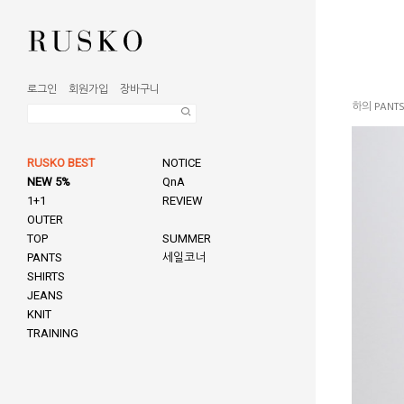
로그인
회원가입
장바구니
하의 PANT
RUSKO BEST
NOTICE
NEW 5%
QnA
1+1
REVIEW
OUTER
TOP
SUMMER
PANTS
세일코너
SHIRTS
JEANS
KNIT
TRAINING