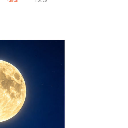
*detail
notice