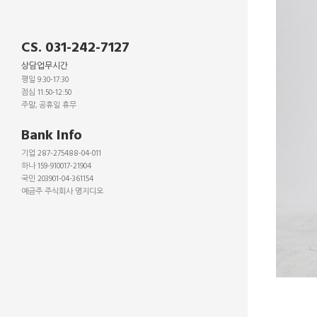
CS. 031-242-7127
상담업무시간
평일 9:30-17:30
점심 11:50-12:50
주말, 공휴일 휴무
_
Bank Info
기업 287-275488-04-011
하나 159-910017-21904
국민 203901-04-361154
예금주 주식회사 명지디오
_
_
_