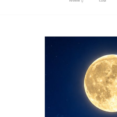
review
()
codi