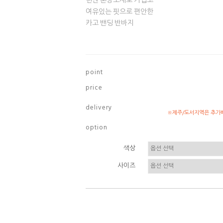
린넨 혼방소재로 가볍고
여유있는 핏으로 편안한
카고 밴딩 반바지
p o i n t
p r i c e
d e l i v e r y
※제주/도서지역은 추가배
o p t i o n
색상
사이즈