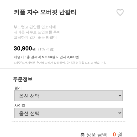
커플 자수 오버핏 반팔티
부드럽고 편안한 면소재에
귀여운 자수로 포인트를 주어
깔끔하게 입기 좋은 반팔티
30,900
원
(1% 적립)
배송비 : 총 결제액 50,000원 미만시 3,000원
※제주/도서지역은 추가배송비가 발생하며, 안내차 연락을 드리고 있습니다.
주문정보
컬러
사이즈
0
원
총 상품 금액