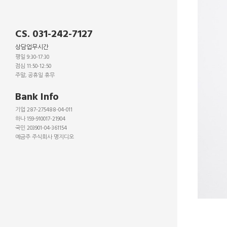
CS. 031-242-7127
상담업무시간
평일 9:30-17:30
점심 11:50-12:50
주말, 공휴일 휴무
_
Bank Info
기업 287-275488-04-011
하나 159-910017-21904
국민 203901-04-361154
예금주 주식회사 명지디오
_
_
_