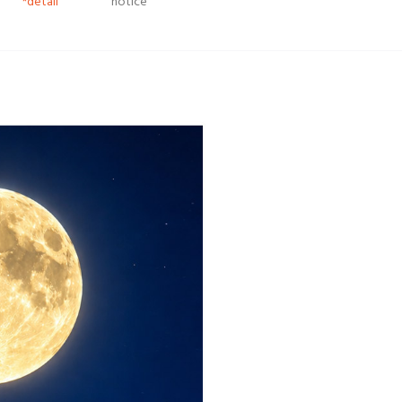
*detail
notice