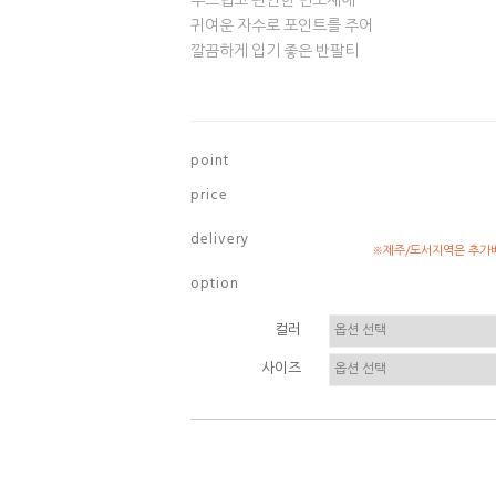
부드럽고 편안한 면소재에
귀여운 자수로 포인트를 주어
깔끔하게 입기 좋은 반팔티
p o i n t
p r i c e
d e l i v e r y
※제주/도서지역은 추가배
o p t i o n
컬러
사이즈