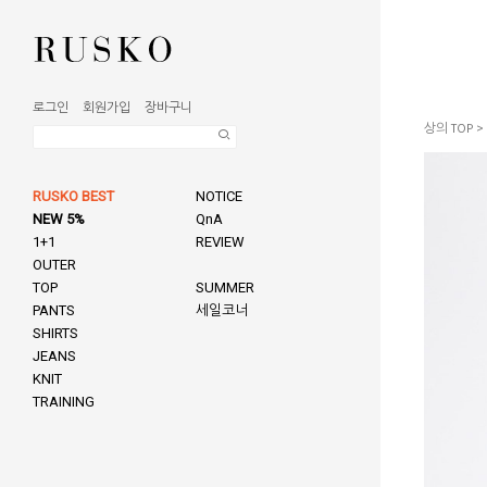
로그인
회원가입
장바구니
상의 TOP
>
RUSKO BEST
NOTICE
NEW 5%
QnA
1+1
REVIEW
OUTER
TOP
SUMMER
PANTS
세일코너
SHIRTS
JEANS
KNIT
TRAINING