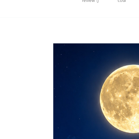
review
()
codi