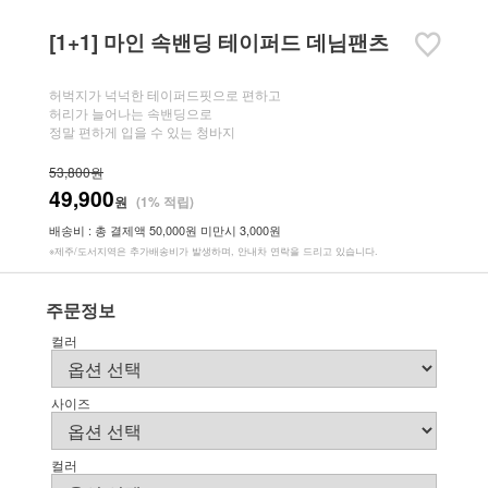
[1+1] 마인 속밴딩 테이퍼드 데님팬츠
허벅지가 넉넉한 테이퍼드핏으로 편하고
허리가 늘어나는 속밴딩으로
정말 편하게 입을 수 있는 청바지
53,800원
49,900
원
(1% 적립)
배송비 : 총 결제액 50,000원 미만시 3,000원
※제주/도서지역은 추가배송비가 발생하며, 안내차 연락을 드리고 있습니다.
주문정보
컬러
사이즈
컬러