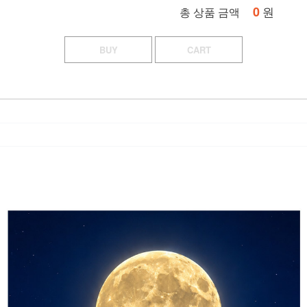
0
원
총 상품 금액
BUY
CART