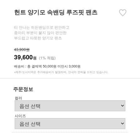
헌트 양기모 속밴딩 루즈핏 팬츠
티 안나는 히든밴딩으로 편안하고
종아리 부분이 붙지 않아 편안한
부드럽고 따뜻한 양기모 팬츠
43,900원
39,600
원
(1% 적립)
배송비 : 총 결제액 50,000원 미만시 3,000원
※제주/도서지역은 추가배송비가 발생하며, 안내차 연락을 드리고 있습니다.
주문정보
컬러
사이즈