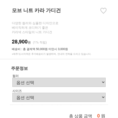
모브 니트 카라 가디건
다양한 컬러와 심플한 디자인으로
베이직하게 코디하기 좋은
카라넥 스타일의 니트 가디건
28,900
원
(1% 적립)
배송비 : 총 결제액 50,000원 미만시 3,000원
※제주/도서지역은 추가배송비가 발생하며, 안내차 연락을 드리고 있습니다.
주문정보
컬러
사이즈
0
원
총 상품 금액