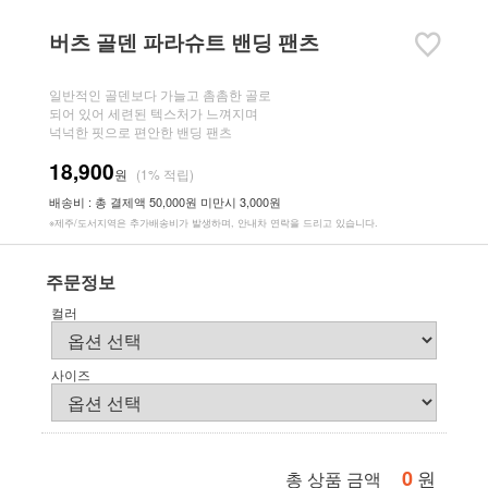
버츠 골덴 파라슈트 밴딩 팬츠
일반적인 골덴보다 가늘고 촘촘한 골로
되어 있어 세련된 텍스처가 느껴지며
넉넉한 핏으로 편안한 밴딩 팬츠
18,900
원
(1% 적립)
배송비 : 총 결제액 50,000원 미만시 3,000원
※제주/도서지역은 추가배송비가 발생하며, 안내차 연락을 드리고 있습니다.
주문정보
컬러
사이즈
0
원
총 상품 금액