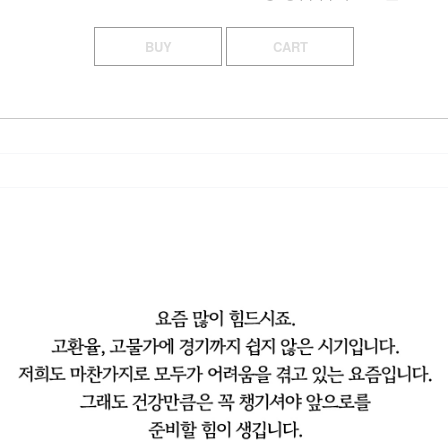
BUY
CART