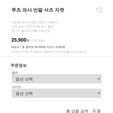
루츠 와샤 반팔 셔츠 자켓
나일론 와샤소재로 가볍고 시원하고
셔츠 또는 아우터처럼 입기 좋은
세가지 컬러의 반팔 셔츠자켓
25,900
원
(1% 적립)
배송비 : 총 결제액 50,000원 미만시 3,000원
※제주/도서지역은 추가배송비가 발생하며, 안내차 연락을 드리고 있습니다.
주문정보
컬러
사이즈
0
원
총 상품 금액