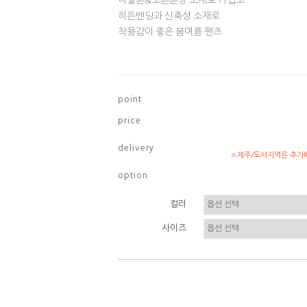
나일론&코튼혼방 소재로 가볍고
히든밴딩과 신축성 소재로
착용감이 좋은 봄여름 팬츠
p o i n t
p r i c e
d e l i v e r y
※제주/도서지역은 추가배
o p t i o n
컬러
사이즈