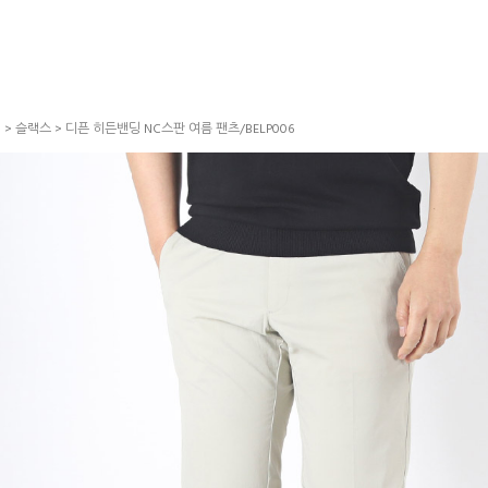
S
>
슬랙스
> 디픈 히든밴딩 NC스판 여름 팬츠/BELP006