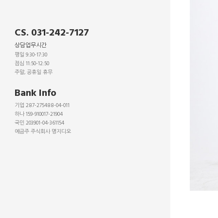
CS. 031-242-7127
상담업무시간
평일 9:30-17:30
점심 11:50-12:50
주말, 공휴일 휴무
_
Bank Info
기업 287-275488-04-011
하나 159-910017-21904
국민 203901-04-361154
예금주 주식회사 명지디오
_
_
_