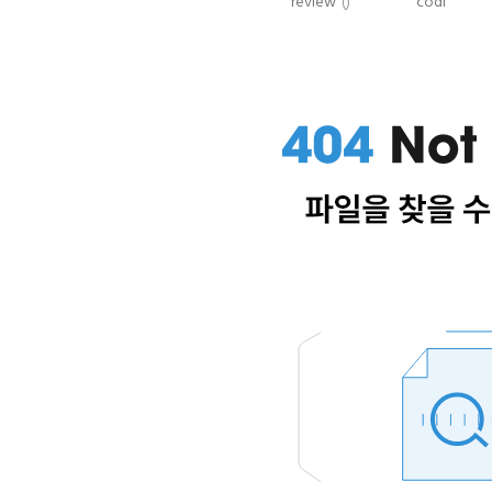
review
()
codi