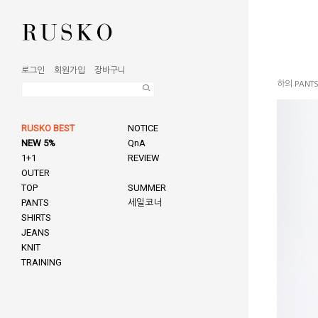
로그인
회원가입
장바구니
하의 PANT
RUSKO BEST
NOTICE
NEW 5%
QnA
1+1
REVIEW
OUTER
TOP
SUMMER
PANTS
세일코너
SHIRTS
JEANS
KNIT
TRAINING