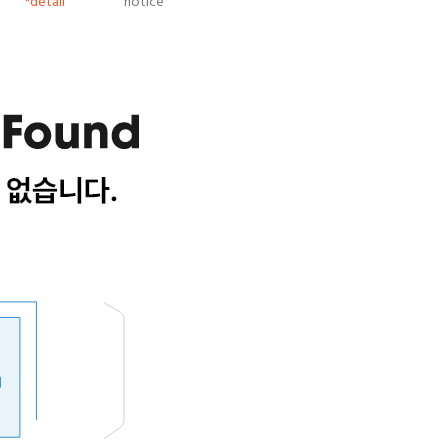
*detail
notice