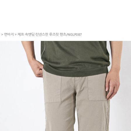
S
>
면바지
> 제프 속밴딩 린넨스판 루즈핏 팬츠/NGLP087