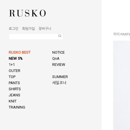
로그인
회원가입
장바구니
하의 PANT
RUSKO BEST
NOTICE
NEW 5%
QnA
1+1
REVIEW
OUTER
TOP
SUMMER
PANTS
세일코너
SHIRTS
JEANS
KNIT
TRAINING