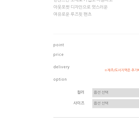
린넨스판 소재로 가볍고 시원하고
아웃포켓 디자인으로 멋스러운
여유로운 루즈핏 팬츠
p o i n t
p r i c e
d e l i v e r y
※제주/도서지역은 추가배
o p t i o n
컬러
사이즈