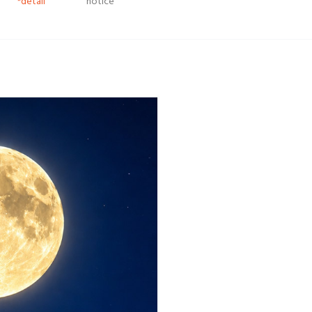
*detail
notice