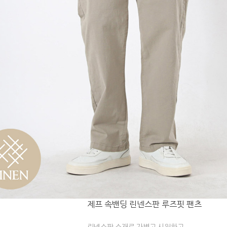
제프 속밴딩 린넨스판 루즈핏 팬츠