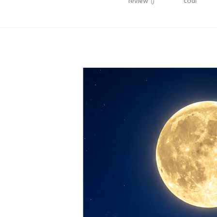
review
()
codi