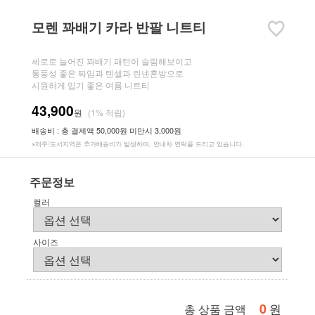
모렌 꽈배기 카라 반팔 니트티
세로로 늘어진 꽈배기 패턴이 슬림해보이고
통풍성 좋은 짜임과 텐셀과 린넨혼방으로
시원하게 입기 좋은 여름 니트티
43,900
원
(1% 적립)
배송비 : 총 결제액 50,000원 미만시 3,000원
※제주/도서지역은 추가배송비가 발생하며, 안내차 연락을 드리고 있습니다.
주문정보
컬러
사이즈
0
원
총 상품 금액