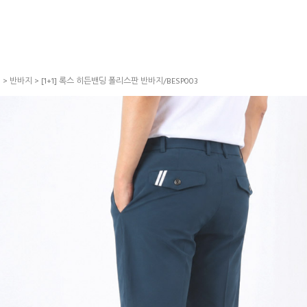
S
>
반바지
> [1+1] 록스 히든밴딩 폴리스판 반바지/BESP003