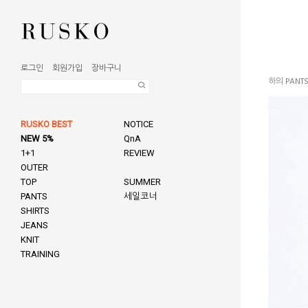
로그인
회원가입
장바구니
하의 PANT
RUSKO BEST
NOTICE
NEW 5%
QnA
1+1
REVIEW
OUTER
TOP
SUMMER
PANTS
세일코너
SHIRTS
JEANS
KNIT
TRAINING