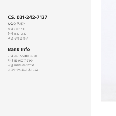
CS. 031-242-7127
상담업무시간
평일 9:30-17:30
점심 11:50-12:50
주말, 공휴일 휴무
_
Bank Info
기업 287-275488-04-011
하나 159-910017-21904
국민 203901-04-361154
예금주 주식회사 명지디오
_
_
_