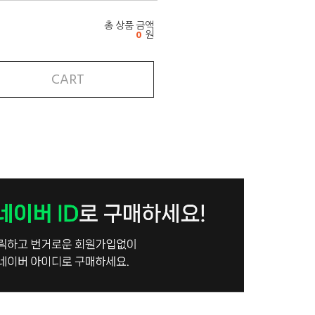
총 상품 금액
0
원
CART