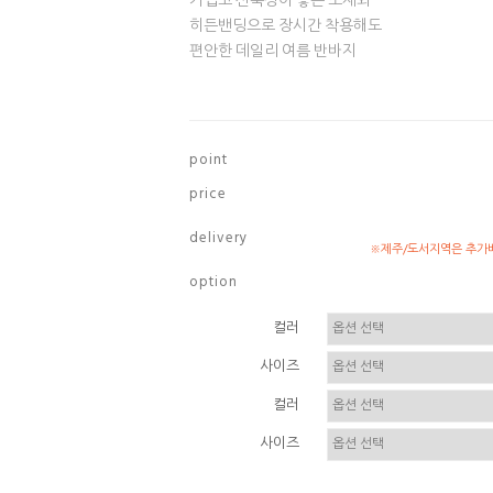
가볍고 신축성이 좋은 소재와
히든밴딩으로 장시간 착용해도
편안한 데일리 여름 반바지
p o i n t
p r i c e
d e l i v e r y
※제주/도서지역은 추가배
o p t i o n
컬러
사이즈
컬러
사이즈