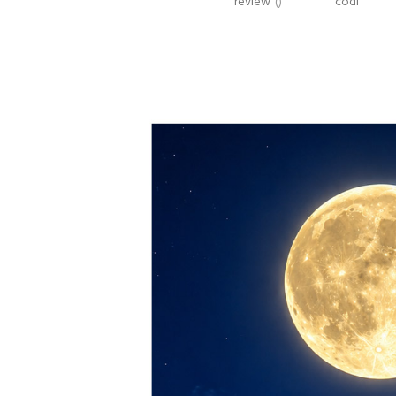
review
()
codi