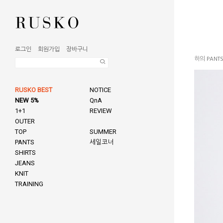
로그인
회원가입
장바구니
하의 PANT
RUSKO BEST
NOTICE
NEW 5%
QnA
1+1
REVIEW
OUTER
TOP
SUMMER
PANTS
세일코너
SHIRTS
JEANS
KNIT
TRAINING