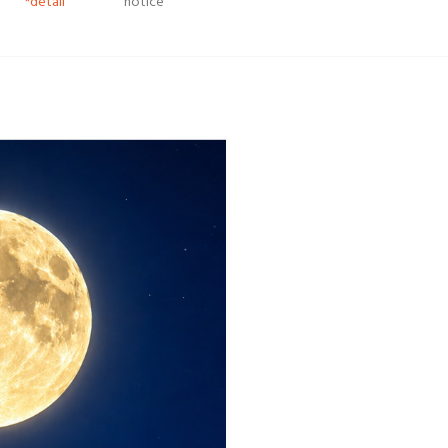
*detail
notice