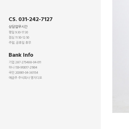
CS. 031-242-7127
상담업무시간
평일 9:30-17:30
점심 11:50-12:50
주말, 공휴일 휴무
_
Bank Info
기업 287-275488-04-011
하나 159-910017-21904
국민 203901-04-361154
예금주 주식회사 명지디오
_
_
_