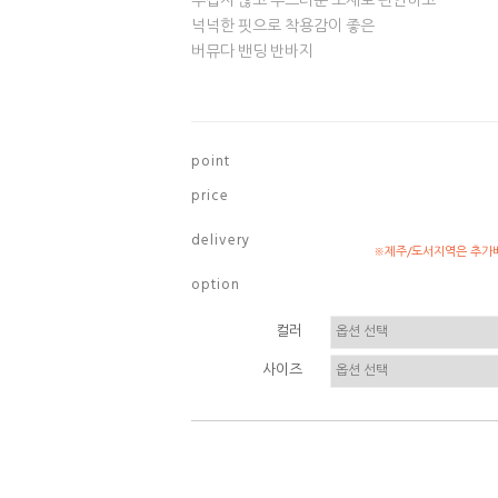
무겁지 않고 부드러운 소재로 편안하고
넉넉한 핏으로 착용감이 좋은
버뮤다 밴딩 반바지
p o i n t
p r i c e
d e l i v e r y
※제주/도서지역은 추가배
o p t i o n
컬러
사이즈