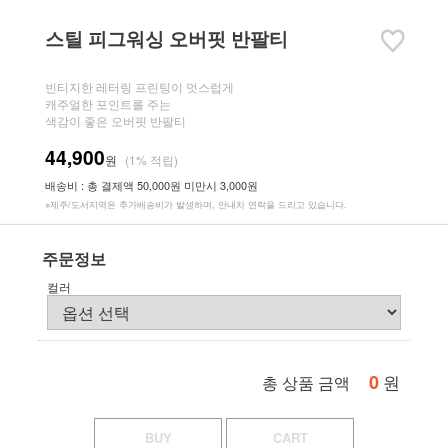
스틸 피그워싱 오버핏 반팔티
빈티지한 레터링 프린팅이 멋스럽게
캐주얼한 포인트를 주는
색감이 좋은 오버핏 반팔티
44,900
원
(1% 적립)
배송비 : 총 결제액 50,000원 미만시 3,000원
※제주/도서지역은 추가배송비가 발생하며, 안내차 연락을 드리고 있습니다.
주문정보
컬러
0
원
총 상품 금액
BUY
CART