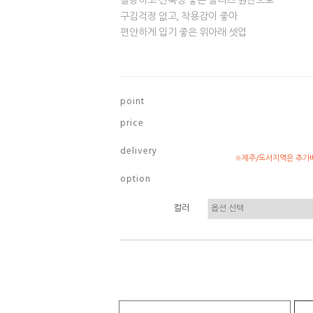
찰랑하고 신축성 좋은 플리츠 원단으로
구김걱정 없고, 착용감이 좋아
편안하게 입기 좋은 위아래 셋업
p o i n t
p r i c e
d e l i v e r y
※제주/도서지역은 추가배
o p t i o n
컬러