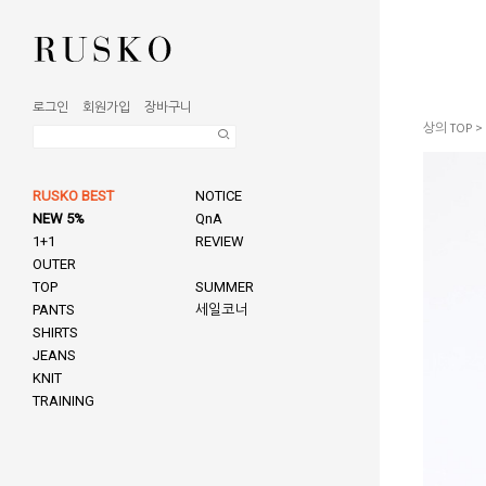
로그인
회원가입
장바구니
상의 TOP
>
RUSKO BEST
NOTICE
NEW 5%
QnA
1+1
REVIEW
OUTER
TOP
SUMMER
PANTS
세일코너
SHIRTS
JEANS
KNIT
TRAINING