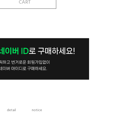
CART
detail
notice