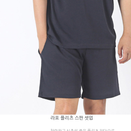
라포 플리츠 스판 셋업