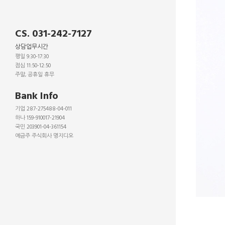
CS. 031-242-7127
상담업무시간
평일 9:30-17:30
점심 11:50-12:50
주말, 공휴일 휴무
_
Bank Info
기업 287-275488-04-011
하나 159-910017-21904
국민 203901-04-361154
예금주 주식회사 명지디오
_
_
_