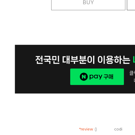
BUY
*review
()
codi