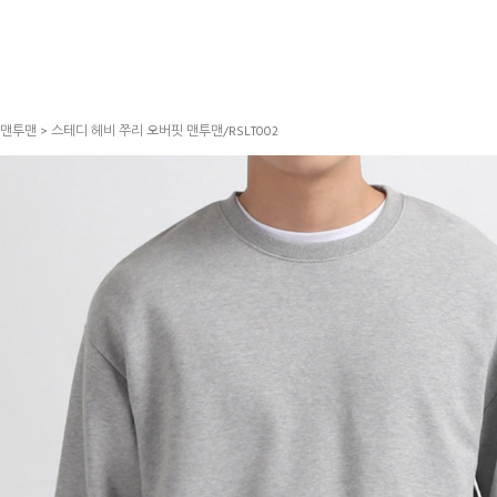
맨투맨
> 스테디 헤비 쭈리 오버핏 맨투맨/RSLT002