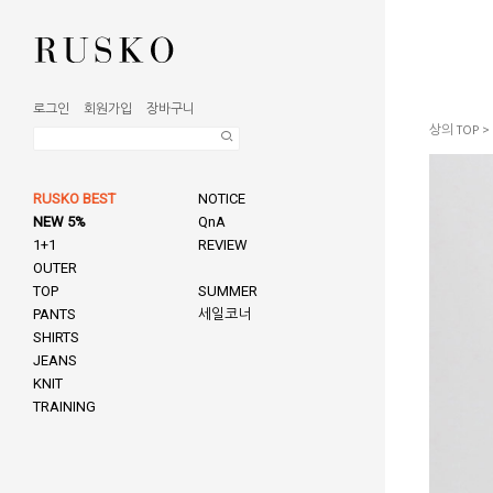
로그인
회원가입
장바구니
상의 TOP
>
RUSKO BEST
NOTICE
NEW 5%
QnA
1+1
REVIEW
OUTER
TOP
SUMMER
PANTS
세일코너
SHIRTS
JEANS
KNIT
TRAINING