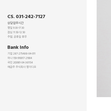
CS. 031-242-7127
상담업무시간
평일 9:30-17:30
점심 11:50-12:50
주말, 공휴일 휴무
_
Bank Info
기업 287-275488-04-011
하나 159-910017-21904
국민 203901-04-361154
예금주 주식회사 명지디오
_
_
_