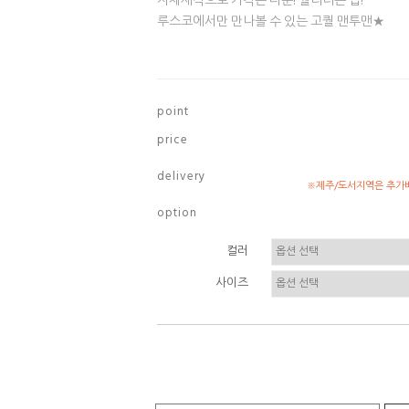
자체제작으로 가격은 다운! 퀄리티는 업!
루스코에서만 만나볼 수 있는 고퀄 맨투맨★
p o i n t
p r i c e
d e l i v e r y
※제주/도서지역은 추가배
o p t i o n
컬러
사이즈