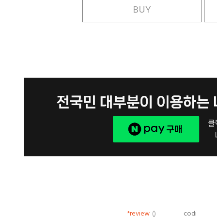
BUY
*review
()
codi