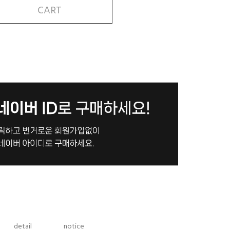
CART
detail
notice