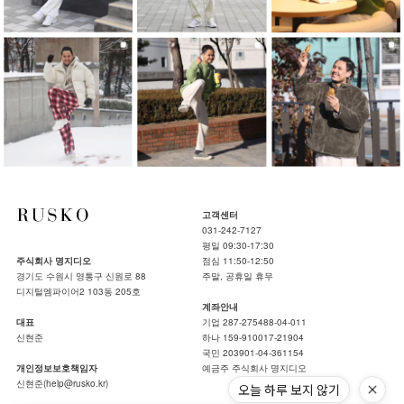
고객센터
031-242-7127
평일 09:30-17:30
주식회사 명지디오
점심 11:50-12:50
경기도 수원시 영통구 신원로 88
주말, 공휴일 휴무
디지털엠파이어2 103동 205호
계좌안내
대표
기업 287-275488-04-011
신현준
하나 159-910017-21904
국민 203901-04-361154
개인정보보호책임자
예금주 주식회사 명지디오
신현준(help@rusko.kr)