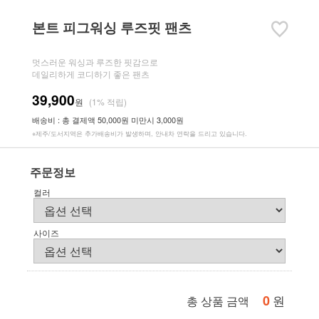
본트 피그워싱 루즈핏 팬츠
멋스러운 워싱과 루즈한 핏감으로
데일리하게 코디하기 좋은 팬츠
39,900
원
(1% 적립)
배송비 : 총 결제액 50,000원 미만시 3,000원
※제주/도서지역은 추가배송비가 발생하며, 안내차 연락을 드리고 있습니다.
주문정보
컬러
사이즈
0
원
총 상품 금액