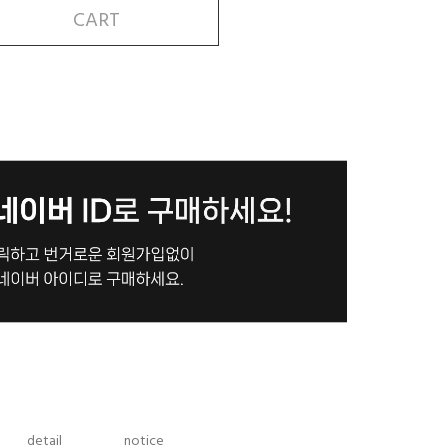
CART
detail
notice