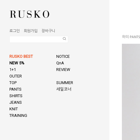
로그인
회원가입
장바구니
하의 PANT
RUSKO BEST
NOTICE
NEW 5%
QnA
1+1
REVIEW
OUTER
TOP
SUMMER
PANTS
세일코너
SHIRTS
JEANS
KNIT
TRAINING