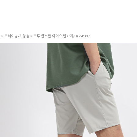
S
>
트레이닝/기능성
> 트루 쿨스판 아이스 반바지/DGSP007