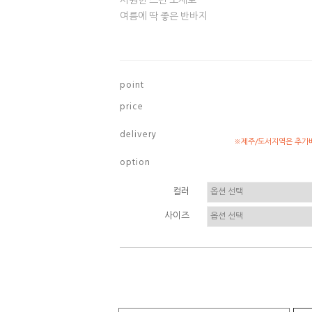
시원한 스판 소재로
여름에 딱 좋은 반바지
p o i n t
p r i c e
d e l i v e r y
※제주/도서지역은 추가배
o p t i o n
컬러
사이즈