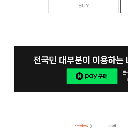
BUY
*review
()
codi