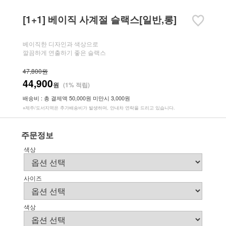
[1+1] 베이직 사계절 슬랙스[일반,롱]
베이직한 디자인과 색상으로
깔끔하게 연출하기 좋은 슬랙스
47,800원
44,900
원
(1% 적립)
배송비 : 총 결제액 50,000원 미만시 3,000원
※제주/도서지역은 추가배송비가 발생하며, 안내차 연락을 드리고 있습니다.
주문정보
색상
사이즈
색상