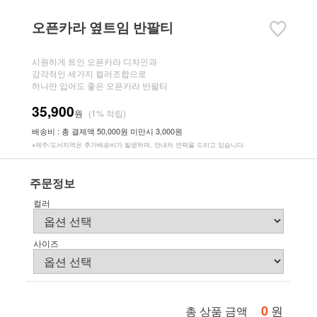
오픈카라 옆트임 반팔티
시원하게 트인 오픈카라 디자인과
감각적인 세가지 컬러조합으로
하나만 입어도 좋은 오픈카라 반팔티
35,900
원
(1% 적립)
배송비 : 총 결제액 50,000원 미만시 3,000원
※제주/도서지역은 추가배송비가 발생하며, 안내차 연락을 드리고 있습니다.
주문정보
컬러
사이즈
0
원
총 상품 금액