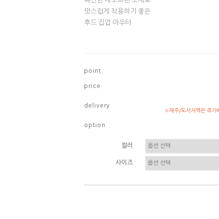
폭신한 네오프렌 소재로
멋스럽게 착용하기 좋은
후드 집업 아우터
p o i n t
p r i c e
d e l i v e r y
※제주/도서지역은 추가배
o p t i o n
컬러
사이즈