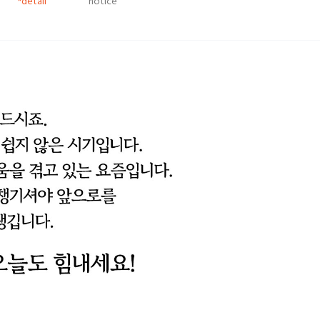
*detail
notice