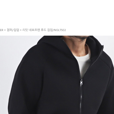
ER
>
점퍼/집업
> 리밋 네오프렌 후드 집업/NGLT502