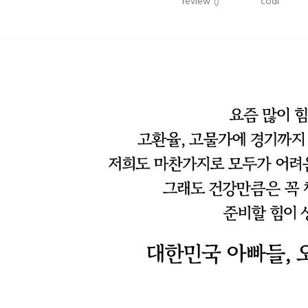
review
()
codi