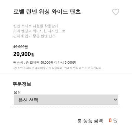
로벨 린넨 워싱 와이드 팬츠
린넨 소재로 시원한 착용감에
허리 밴딩과 와이드한 디자인으로
편하게 입기 좋은 린넨 팬츠
49,900원
29,900
원
배송비 : 총 결제액 50,000원 미만시 3,000원
※제주/도서지역은 추가배송비가 발생하며, 안내차 연락을 드리고 있습니다.
주문정보
옵션
0
원
총 상품 금액