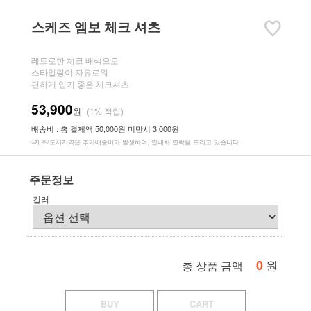
스케즈 엠보 체크 셔츠
레트로한 체크 배색으로
스타일링이 자유로워
편하게 입기 좋은 체크셔츠
53,900
원
(1% 적립)
배송비 : 총 결제액 50,000원 미만시 3,000원
※제주/도서지역은 추가배송비가 발생하며, 안내차 연락을 드리고 있습니다.
주문정보
컬러
0
원
총 상품 금액
BUY
CART