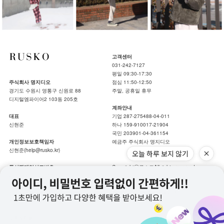
고객센터
031-242-7127
평일 09:30-17:30
주식회사 명지디오
점심 11:50-12:50
경기도 수원시 영통구 신원로 88
주말, 공휴일 휴무
디지털엠파이어2 103동 205호
계좌안내
대표
기업 287-275488-04-011
신현준
하나 159-910017-21904
국민 203901-04-361154
개인정보보호책임자
예금주 주식회사 명지디오
신현준(help@rusko.kr)
오늘 하루 보지 않기
통신판매업신고번호
Copyrightⓒ루스코All rights reserved.
2019-수원영통-0674
hotsing by makeshop.
사업자등록번호
개인정보처리방침
|
이용약관
739-86-00489
교환&환불