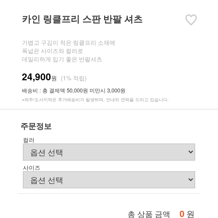
카인 링클프리 스판 반팔 셔츠
가볍고 구김이 적은 링클프리 소재에
폭넓은 사이즈와 컬러로
데일리하게 입기 좋은 반팔셔츠
24,900
원
(1% 적립)
배송비 : 총 결제액 50,000원 미만시 3,000원
※제주/도서지역은 추가배송비가 발생하며, 안내차 연락을 드리고 있습니다.
주문정보
컬러
사이즈
0
원
총 상품 금액