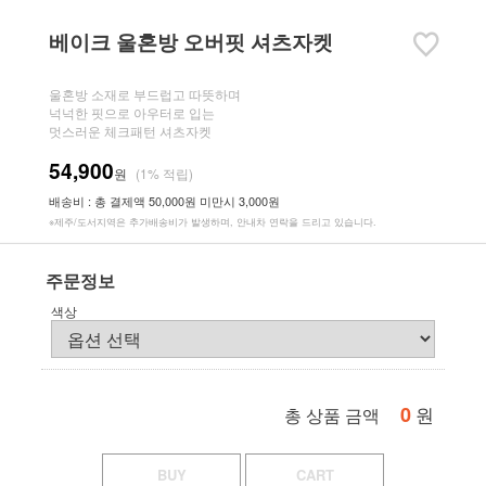
베이크 울혼방 오버핏 셔츠자켓
울혼방 소재로 부드럽고 따뜻하며
넉넉한 핏으로 아우터로 입는
멋스러운 체크패턴 셔츠자켓
54,900
원
(1% 적립)
배송비 : 총 결제액 50,000원 미만시 3,000원
※제주/도서지역은 추가배송비가 발생하며, 안내차 연락을 드리고 있습니다.
주문정보
색상
0
원
총 상품 금액
BUY
CART