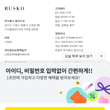
고객센터
031-242-7127
평일 09:30-17:30
주식회사 명지디오
점심 11:50-12:50
경기도 수원시 영통구 신원로 88
주말, 공휴일 휴무
디지털엠파이어2 103동 205호
계좌안내
대표
기업 287-275488-04-011
신현준
하나 159-910017-21904
국민 203901-04-361154
개인정보보호책임자
예금주 주식회사 명지디오
신현준(help@rusko.kr)
오늘 하루 보지 않기
통신판매업신고번호
Copyrightⓒ루스코All rights reserved.
2019-수원영통-0674
hotsing by makeshop.
사업자등록번호
개인정보처리방침
|
이용약관
739-86-00489
교환&환불
CJ 대한통운 이용 시
- 경기도 수원시 영통구 광교로109 CJ대한통운 우리광교대리점
타택배 이용 시
- 경기도 수원시 영통구 신원로 88 디지털엠파이어2 103동 205호