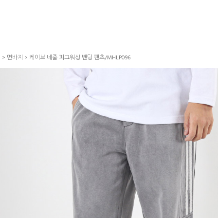
S
>
면바지
> 케이브 네줄 피그워싱 밴딩 팬츠/MHLP096