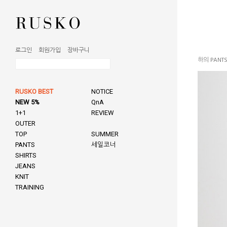
로그인
회원가입
장바구니
하의 PANT
RUSKO BEST
NOTICE
NEW 5%
QnA
1+1
REVIEW
OUTER
TOP
SUMMER
PANTS
세일코너
SHIRTS
JEANS
KNIT
TRAINING