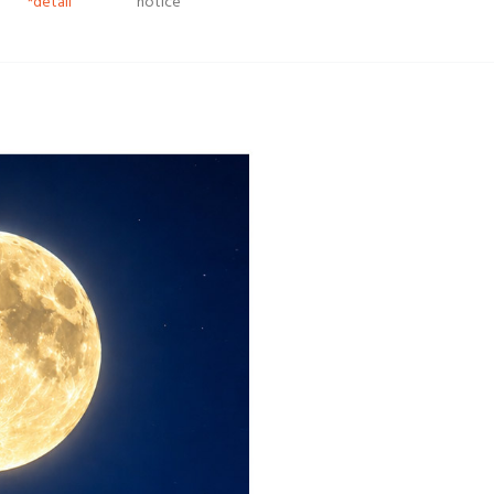
*detail
notice