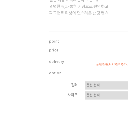
옆선 네줄 배색라인이 포인트!!
넉넉한 핏과 롱한 기장으로 편안하고
피그먼트 워싱이 멋스러운 밴딩 팬츠
p o i n t
p r i c e
d e l i v e r y
※제주/도서지역은 추가배
o p t i o n
컬러
사이즈