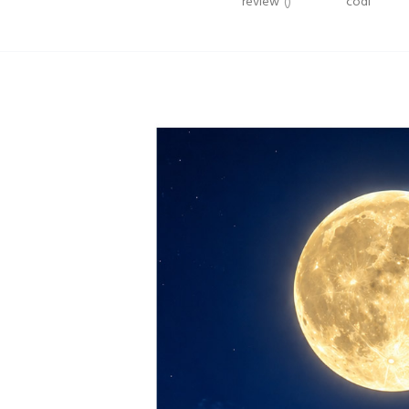
review
()
codi