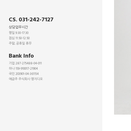
CS. 031-242-7127
상담업무시간
평일 9:30-17:30
점심 11:50-12:50
주말, 공휴일 휴무
_
Bank Info
기업 287-275488-04-011
하나 159-910017-21904
국민 203901-04-361154
예금주 주식회사 명지디오
_
_
_