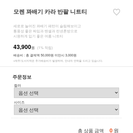
모렌 꽈배기 카라 반팔 니트티
세로로 늘어진 꽈배기 패턴이 슬림해보이고
통풍성 좋은 짜임과 텐셀과 린넨혼방으로
시원하게 입기 좋은 여름 니트티
43,900
원
(1% 적립)
배송비 : 총 결제액 50,000원 미만시 3,000원
※제주/도서지역은 추가배송비가 발생하며, 안내차 연락을 드리고 있습니다.
주문정보
컬러
사이즈
0
원
총 상품 금액